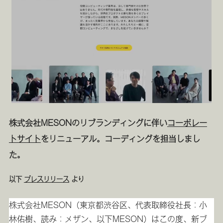
株式会社MESONのリブランディングに伴い
コーポレー
トサイト
をリニューアル。コーディングを担当しまし
た。
以下
プレスリリース
より
株式会社MESON（東京都渋谷区、代表取締役社長：小
林佑樹、読み：メザン、以下MESON）はこの度、新ブ